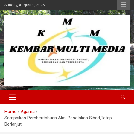
Skip
Sunday, August 9, 2026
to
content
Kembar Multi Media
Home
Agama
Sampaikan Pemberitahuan Aksi Penolakan Sibad,Tetap
Berlanjut,