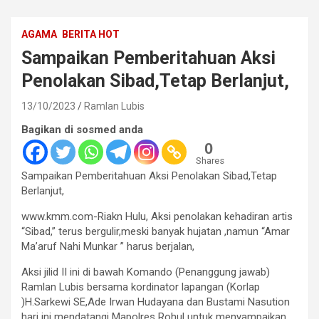
AGAMA
BERITA HOT
Sampaikan Pemberitahuan Aksi
Penolakan Sibad,Tetap Berlanjut,
13/10/2023
Ramlan Lubis
Bagikan di sosmed anda
0
Shares
Sampaikan Pemberitahuan Aksi Penolakan Sibad,Tetap
Berlanjut,
www.kmm.com-Riakn Hulu, Aksi penolakan kehadiran artis
“Sibad,” terus bergulir,meski banyak hujatan ,namun “Amar
Ma’aruf Nahi Munkar ” harus berjalan,
Aksi jilid II ini di bawah Komando (Penanggung jawab)
Ramlan Lubis bersama kordinator lapangan (Korlap
)H.Sarkewi SE,Ade Irwan Hudayana dan Bustami Nasution
hari ini mendatangi Mapolres Rohul untuk menyampaikan