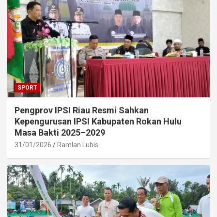
SPORT
Pengprov IPSI Riau Resmi Sahkan
Kepengurusan IPSI Kabupaten Rokan Hulu
Masa Bakti 2025–2029
31/01/2026
Ramlan Lubis