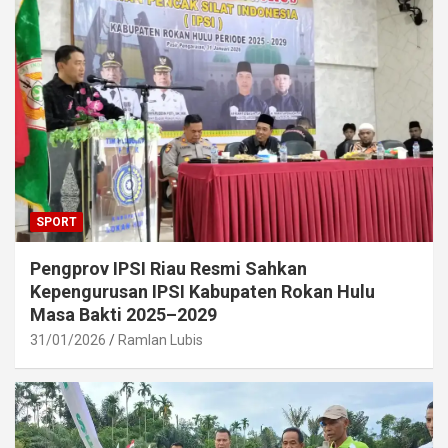
SPORT
Pengprov IPSI Riau Resmi Sahkan
Kepengurusan IPSI Kabupaten Rokan Hulu
Masa Bakti 2025–2029
31/01/2026
Ramlan Lubis